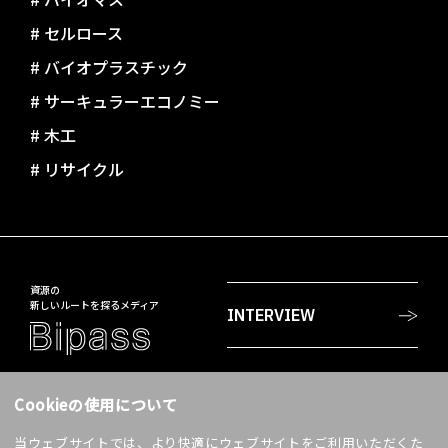
#
セルロース
#
バイオプラスチック
#
サーキュラーエコノミー
#
木工
#
リサイクル
資源の
新しいルートを探るメディア
INTERVIEW
PROJECTS
〒108-8230
Cookieの使用について
東京都港区港南2-18-1
JR品川イーストビル
当ウェブサイトでは、より快適にウェブサイトをご利用いただくた
WORDS
accell@jp.daicel.com