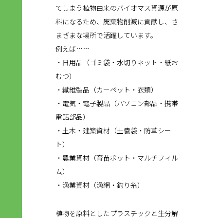
てしまう植物由来のバイオマス資源が原
料になるため、廃棄物削減に貢献し、さ
まざまな場所で活躍しています。
例えば……
・日用品（ゴミ袋・水切りネット・紙お
むつ）
・繊維製品（カーペット・衣類）
・電気・電子製品（パソコン部品・携帯
電話部品）
・土木・建築資材（土嚢袋・防草シー
ト）
・農業資材（育苗ポット・マルチフィル
ム）
・漁業資材（漁網・釣り糸）
植物を原料としたプラスチックと生分解