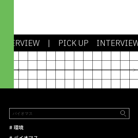
INTERVIEW
| PICK UP INTERVIE
2024.03.13
社会も課題もシンプルじゃない。
剥き出しの「わからなさ」との対
機能不全のシス
峙が、アパレル産業を未来に進め
たちで社会を作
ていく
びるための“資
峯村 昇吾｜造形構想株式会社
林篤志｜Next C
paramita
#
環境
#
バイオマス