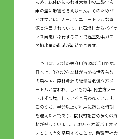
ため、総体的にみれば大気中の二酸化炭
素の量に影響を与えません。そのためバ
イオマスは、カーボンニュートラルな資
源と注目されていて、化石燃料からバイオ
マス発電に移行することで温室効果ガス
の排出量の削減が期待できます。
二つ目は、地域の未利用資源の活用です。
日本は、3分の2を森林が占める世界有数
の森林国。森林資源の総量は49億立方メ
ートルと言われ、しかも毎年1億立方メー
トルずつ増加していると言われています。
このうち、半分以上が利用に適した時期
を迎えた木であり、間伐材を含め多くの資
材が残っています。これらを木質バイオマ
スとして有効活用することで、循環型社会