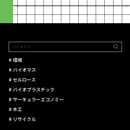
ていく
びるための“資
峯村 昇吾｜造形構想株式会社
林篤志｜Next C
paramita
#
環境
#
バイオマス
#
セルロース
#
バイオプラスチック
#
サーキュラーエコノミー
#
木工
#
リサイクル