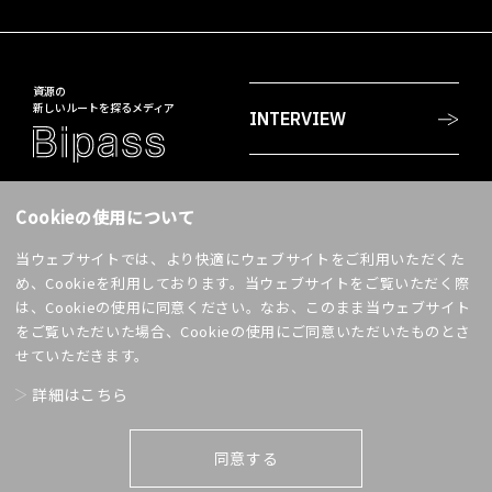
資源の
新しいルートを探るメディア
INTERVIEW
PROJECTS
〒108-8230
Cookieの使用について
東京都港区港南2-18-1
JR品川イーストビル
当ウェブサイトでは、より快適にウェブサイトをご利用いただくた
WORDS
accell@jp.daicel.com
め、Cookieを利用しております。当ウェブサイトをご覧いただく際
は、Cookieの使用に同意ください。なお、このまま当ウェブサイト
SHARE!
をご覧いただいた場合、Cookieの使用にご同意いただいたものとさ
ABOUT US
せていただきます。
詳細はこちら
CONTACT
利用条件
プライバシーポリシー
同意する