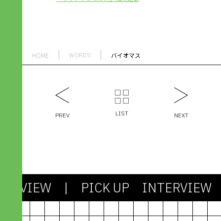
HOME
バイオマス
WORDS
LIST
PREV
NEXT
TERVIEW
| PICK UP INTERVIEW
2024.03.13
社会も課題もシンプルじゃない。
剥き出しの「わからなさ」との対
機能不全のシス
峙が、アパレル産業を未来に進め
たちで社会を作