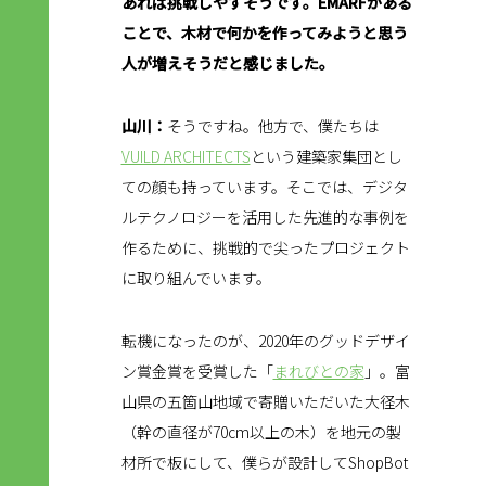
あれば挑戦しやすそうです。EMARFがある
ことで、木材で何かを作ってみようと思う
人が増えそうだと感じました。
山川：
そうですね。他方で、僕たちは
VUILD ARCHITECTS
という建築家集団とし
ての顔も持っています。そこでは、デジタ
ルテクノロジーを活用した先進的な事例を
作るために、挑戦的で尖ったプロジェクト
に取り組んでいます。
転機になったのが、2020年のグッドデザイ
ン賞金賞を受賞した「
まれびとの家
」。富
山県の五箇山地域で寄贈いただいた大径木
（幹の直径が70cm以上の木）を地元の製
材所で板にして、僕らが設計してShopBot