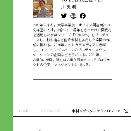
川 知則
1981年生まれ。大学卒業後、オフィス関連商社の
文祥堂に入社。同社の100周年をきっかけに間伐材
を活用した家具シリーズ「KINOWA」をプロデュ
ースし、杉や檜など国産木材を多用した空間の作
成に携わる。2020年にヒトカラメディアに参画
し、コワーキングスペースのプロデュースやワー
ケーションの企画などを手がける。2021年に
VUILDに参画。現在はVUILD Place Labでプロジェ
クトの企画、マネジメントに携わる。
HOME
木材×デジタルテクノロジーで 「生きる」と「つくる」が つなが
INTERVIEW