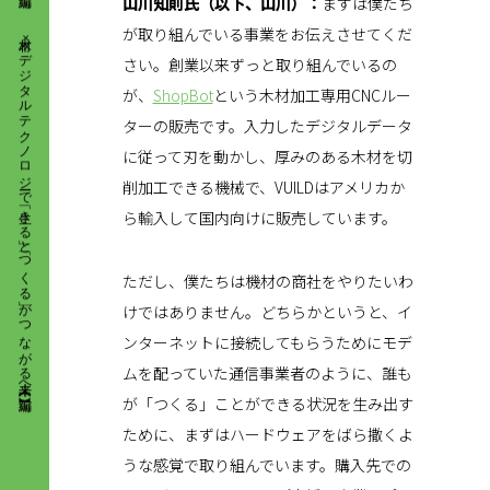
木材×デジタルテクノロジーで 「生きる」と「つくる」が つながる未来へ【前編】
山川知則氏（以下、山川）：
まずは僕たち
が取り組んでいる事業をお伝えさせてくだ
さい。創業以来ずっと取り組んでいるの
が、
ShopBot
という木材加工専用CNCルー
ターの販売です。入力したデジタルデータ
に従って刃を動かし、厚みのある木材を切
削加工できる機械で、VUILDはアメリカか
ら輸入して国内向けに販売しています。
ただし、僕たちは機材の商社をやりたいわ
けではありません。どちらかというと、イ
ンターネットに接続してもらうためにモデ
ムを配っていた通信事業者のように、誰も
が「つくる」ことができる状況を生み出す
ために、まずはハードウェアをばら撒くよ
うな感覚で取り組んでいます。購入先での