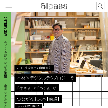
木材×デジタルテクノロジーで 「生きる」と「つくる」が つながる未来へ【前編】
INTERVIEW
VUILD株式会社
：
山川 知則
木材×デジタルテクノロジーで
「生きる」と「つくる」が
つながる未来へ【前編】
2023.04.11
update