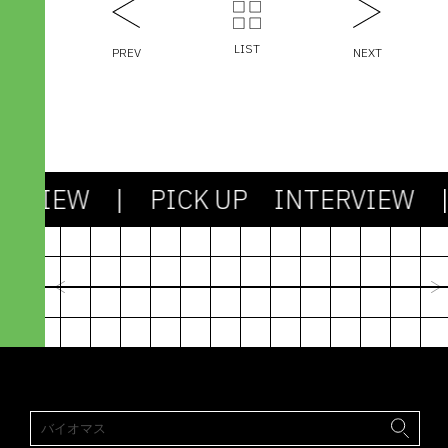
LIST
PREV
NEXT
RVIEW
| PICK UP INTERVIEW
| 
2024.03.13
社会も課題もシンプルじゃない。
剥き出しの「わからなさ」との対
機能不全のシス
峙が、アパレル産業を未来に進め
たちで社会を作
ていく
びるための“資
峯村 昇吾｜造形構想株式会社
林篤志｜Next C
paramita