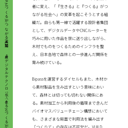
者に変え、「『生きる』と『つくる』がつ
ながる社会へ」の変革を起こそうとする組
織だ。自らも第一線で活躍する設計者集団
として、デジタルデータやCNCルーターを
巧みに用いた作品を世に送り出しながら、
木材×デジタルテクノロジーで 「生きる」と「つくる」が つながる未来へ【前編】
木材でものをつくるためのインフラを整
え、日本各地で森林との一歩進んだ関係を
育み続けている。
Bipassを運営するダイセルもまた、木材か
ら素材製品を生み出すという意味におい
て、森林とは切っても切れない関係にあ
る。素材加工から利用後の循環まで含んだ
バイオマスバリューチェーン構想において
も、さまざまな局面で利用法を編み出す
「つくりて」の存在は不可欠だ。VUILD