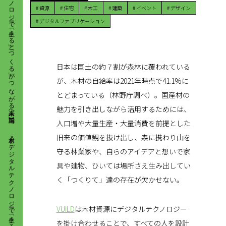
木材×デジタルテクノロジーで 「生きる」と「つくる」が つながる未来へ【前編】
#
資源
#
住宅
#
木工
#
建築
#
イベント
#
デザイン
#
デジタルファブリケーション
日本は国土の約７割が森林に覆われている
が、木材の自給率は2021年時点で41.1%に
とどまっている（林野庁調べ）。国産材の
魅力を引き出しながら活用するためには、
木材×デジタルテクノロジーで 「生きる」と「つくる」が つながる未来へ【前編】
人口増や大量生産・大量消費を前提とした
旧来の価値観を抜け出し、森に携わり山を
守る林業家や、自らのアイデアと想いで家
具や建物、ひいては場所さえ生み出してい
く「つくりて」達の存在が欠かせない。
VUILD
は木材資源にデジタルテクノロジー
を掛け合わせることで、すべての人を設計