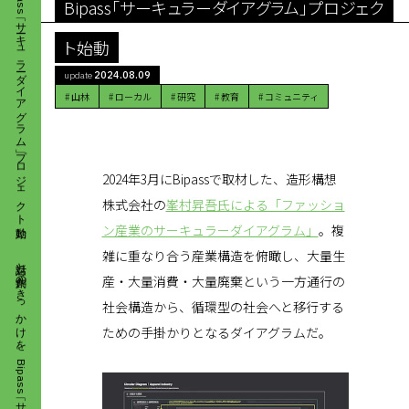
Bipass「サーキュラーダイアグラム」プロジェク
ト始動
2024.08.09
update
#
山林
#
ローカル
#
研究
#
教育
#
コミュニティ
2024年3月にBipassで取材した、造形構想
株式会社の
峯村昇吾氏による「ファッショ
対話と共創のきっかけを。 Bipass「サーキュラーダイアグラム」プロジェクト始動
ン産業のサーキュラーダイアグラム」
。複
雑に重なり合う産業構造を俯瞰し、大量生
産・大量消費・大量廃棄という一方通行の
社会構造から、循環型の社会へと移行する
ための手掛かりとなるダイアグラムだ。