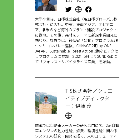
大学卒業後、日揮株式会社（現日揮グローバル株
式会社）に入社。中東、東南アジア、オセアニ
ア、北米のなど海外のプラント建設プロジェクト
に従事。その後、森林をテーマに新規事業開発に
携わり、社外では、経産省「始動」プログラム7期
生シリコンバレー選抜、CHNAGE 2期 by ONE
JAPAN、Sustainable Forest Action 3期などアクセ
ラプログラムに参加。2022年5月よりSUNDREDに
て「フォレストリバイタライズ産業」を始動。
TIS株式会社／クリエ
イティブディレクタ
ー
：
伊藤 淳
前職では自動車メーカーの研究部門にて、2輪自動
車エンジンの動力性能、燃費、環境性能に関わる
システムの研究・開発を経て、人のコミュニティ