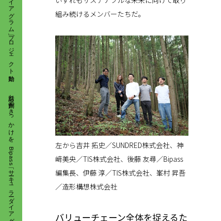
いずれもサステナブルな未来に向けて取り
組み続けるメンバーたちだ。
対話と共創のきっかけを。 Bipass「サーキュラーダイアグラム」プロジェクト始動
左から吉井 拓史／SUNDRED株式会社、神
﨑美央／TIS株式会社、後藤 友尋／Bipass
編集長、伊藤 淳／TIS株式会社、峯村 昇吾
／造形構想株式会社
バリューチェーン全体を捉えるた