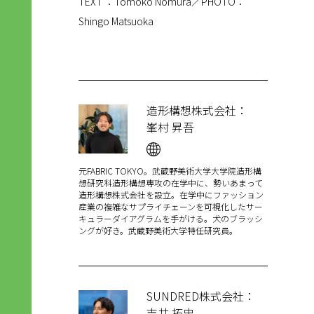
TEXT ：Tomoko Nomura／PHOTO：
Shingo Matsuoka
造形構想株式会社
：
峯村 昇吾
元FABRIC TOKYO。武蔵野美術大学大学院造形構
想研究科造形構想専攻の在学中に、勢いあまって
造形構想株式会社を設立。在学中にファッション
産業の複雑なサプライチェーンを可視化したサー
キュラーダイアグラムを手がける。犬のブラッシ
ングが好き。武蔵野美術大学特任研究員。
SUNDRED株式会社
：
吉井 拓史