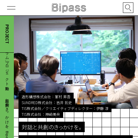
対話と共創のきっかけを。 Bipass「サーキュラーダイアグラム」プロジェクト始動
PROJECT
対話と共創のきっかけを。 Bipass「サーキュラーダイアグラム」プロジェクト始動
造形構想株式会社
：
峯村 昇吾
SUNDRED株式会社
：
吉井 拓史
TIS株式会社／クリエイティブディレクター
：
伊藤 淳
TIS株式会社
：
神﨑美央
対話と共創のきっかけを。