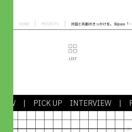
HOME
対話と共創のきっかけを。 Bipass「サーキュラーダイアグラム」プロジェクト始動
PROJECTS
LIST
IEW
| PICK UP INTERVIEW
| PI
2024.03.13
社会も課題もシンプルじゃない。
剥き出しの「わからなさ」との対
機能不全のシス
峙が、アパレル産業を未来に進め
たちで社会を作
ていく
びるための“資
峯村 昇吾｜造形構想株式会社
林篤志｜Next C