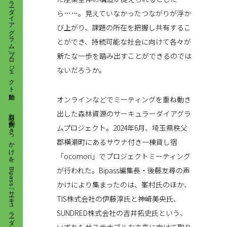
ら……。見えていなかったつながりが浮か
び上がり、課題の所在を把握し共有するこ
とができ、持続可能な社会に向けて各々が
新たな一歩を踏み出すことができるのでは
ないだろうか。
対話と共創のきっかけを。 Bipass「サーキュラーダイアグラム」プロジェクト始動
オンラインなどでミーティングを重ね動き
出した森林資源のサーキュラーダイアグラ
ムプロジェクト。2024年6月、埼玉県秩父
郡横瀬町にあるサウナ付き一棟貸し宿
「ocomori」でプロジェクトミーティング
が行われた。Bipass編集長・後藤友尋の声
かけにより集まったのは、峯村氏のほか、
TIS株式会社の伊藤淳氏と神﨑美央氏、
SUNDRED株式会社の吉井拓史氏という、