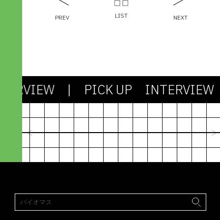
LIST
PREV
NEXT
TERVIEW
| PICK UP INTERVIEW
2024.03.13
社会も課題もシンプルじゃない。
剥き出しの「わからなさ」との対
機能不全のシス
峙が、アパレル産業を未来に進め
たちで社会を作
ていく
びるための“資
峯村 昇吾｜造形構想株式会社
林篤志｜Next C
paramita