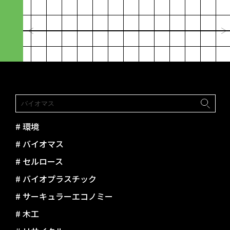
2024.03.13
峙が、アパレル産業を未来に進め
たちで社会を作
ていく
びるための“資
峯村 昇吾｜造形構想株式会社
林篤志｜Next C
paramita
#
環境
#
バイオマス
#
セルロース
#
バイオプラスチック
#
サーキュラーエコノミー
#
木工