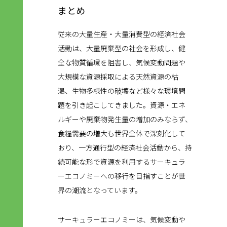
まとめ
従来の大量生産・大量消費型の経済社会
活動は、大量廃棄型の社会を形成し、健
全な物質循環を阻害し、気候変動問題や
大規模な資源採取による天然資源の枯
渇、生物多様性の破壊など様々な環境問
題を引き起こしてきました。資源・エネ
ルギーや廃棄物発生量の増加のみならず、
食糧需要の増大も世界全体で深刻化して
おり、一方通行型の経済社会活動から、持
続可能な形で資源を利用するサーキュラ
ーエコノミーへの移行を目指すことが世
界の潮流となっています。
サーキュラーエコノミーは、気候変動や