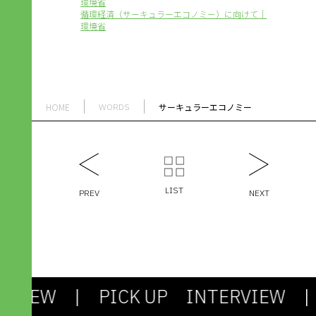
環境省
循環経済（サーキュラーエコノミー）に向けて｜
環境省
HOME
サーキュラーエコノミー
WORDS
LIST
PREV
NEXT
RVIEW
| PICK UP INTERVIEW
| 
社会も課題もシンプルじゃない。
剥き出しの「わからなさ」との対
機能不全のシス