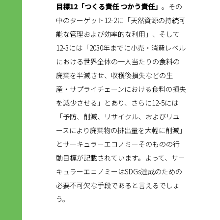
目標12「つくる責任 つかう責任」
。その
中のターゲット12-2に「天然資源の持続可
能な管理および効率的な利用」、そして
12-3には「2030年までに小売・消費レベル
における世界全体の一人当たりの食料の
廃棄を半減させ、収穫後損失などの生
産・サプライチェーンにおける食料の損失
を減少させる」とあり、さらに12-5には
「予防、削減、リサイクル、およびリユ
ースにより廃棄物の排出量を大幅に削減」
とサーキュラーエコノミーそのものの行
動目標が記載されています。よって、サー
キュラーエコノミーはSDGs達成のための
必要不可欠な手段であると言えるでしょ
う。