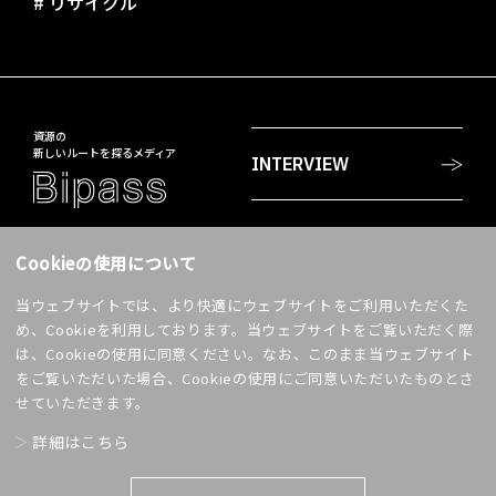
#
リサイクル
資源の
新しいルートを探るメディア
INTERVIEW
PROJECTS
〒108-8230
Cookieの使用について
東京都港区港南2-18-1
JR品川イーストビル
当ウェブサイトでは、より快適にウェブサイトをご利用いただくた
WORDS
accell@jp.daicel.com
め、Cookieを利用しております。当ウェブサイトをご覧いただく際
は、Cookieの使用に同意ください。なお、このまま当ウェブサイト
SHARE!
をご覧いただいた場合、Cookieの使用にご同意いただいたものとさ
ABOUT US
せていただきます。
詳細はこちら
CONTACT
利用条件
プライバシーポリシー