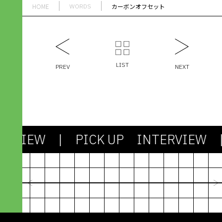
HOME
カーボンオフセット
WORDS
LIST
PREV
NEXT
ERVIEW
| PICK UP INTERVIEW
| 
2024.03.13
社会も課題もシンプルじゃない。
剥き出しの「わからなさ」との対
機能不全のシス
峙が、アパレル産業を未来に進め
たちで社会を作
ていく
びるための“資
峯村 昇吾｜造形構想株式会社
林篤志｜Next C
paramita