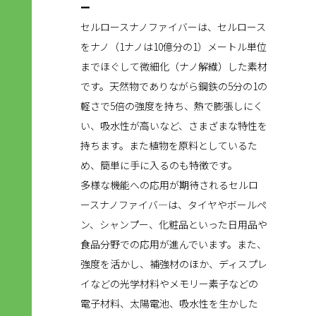
ー
セルロースナノファイバーは、セルロース
をナノ（1ナノは10億分の1）メートル単位
までほぐして微細化（ナノ解繊）した素材
です。天然物でありながら鋼鉄の5分の1の
軽さで5倍の強度を持ち、熱で膨張しにく
い、吸水性が高いなど、さまざまな特性を
持ちます。また植物を原料としているた
め、簡単に手に入るのも特徴です。
多様な機能への応用が期待されるセルロ
ースナノファイバ―は、タイヤやボールペ
ン、シャンプー、化粧品といった日用品や
食品分野での応用が進んでいます。また、
強度を活かし、補強材のほか、ディスプレ
イなどの光学材料やメモリー素子などの
電子材料、太陽電池、吸水性を生かした