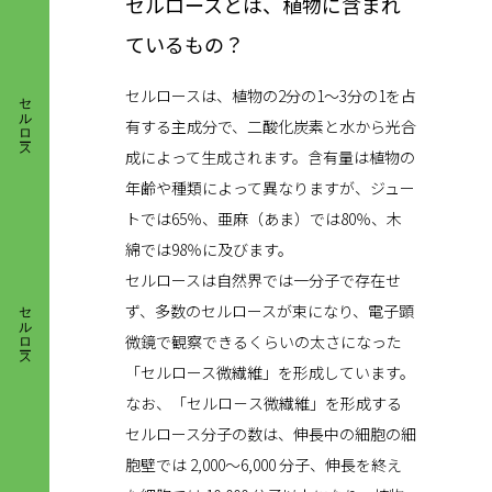
セルロースとは、植物に含まれ
ているもの？
セルロース
セルロースは、植物の2分の1〜3分の1を占
有する主成分で、二酸化炭素と水から光合
成によって生成されます。含有量は植物の
年齢や種類によって異なりますが、ジュー
トでは65％、亜麻（あま）では80％、木
綿では98％に及びます。
セルロースは自然界では一分子で存在せ
セルロース
ず、多数のセルロースが束になり、電子顕
微鏡で観察できるくらいの太さになった
「セルロース微繊維」を形成しています。
なお、「セルロ－ス微繊維」を形成する
セルロース分子の数は、伸長中の細胞の細
胞壁では 2,000〜6,000 分子、伸長を終え