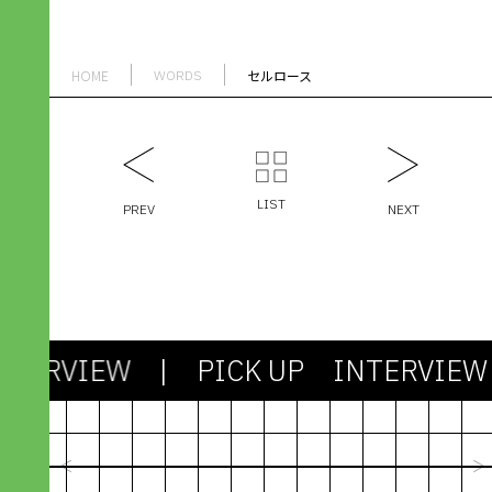
HOME
セルロース
WORDS
LIST
PREV
NEXT
NTERVIEW
| PICK UP INTERVIE
2024.03.13
社会も課題もシンプルじゃない。
剥き出しの「わからなさ」との対
機能不全のシス
峙が、アパレル産業を未来に進め
たちで社会を作
ていく
びるための“資
峯村 昇吾｜造形構想株式会社
林篤志｜Next C