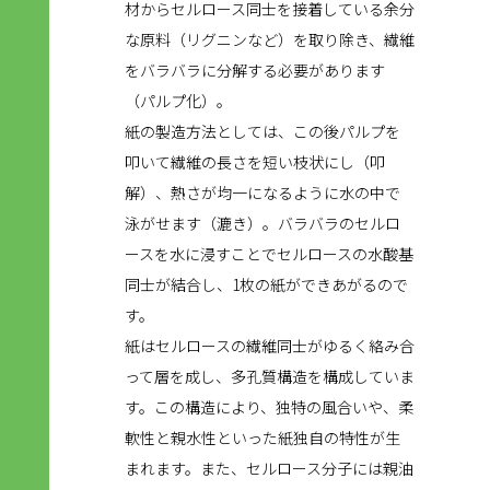
材からセルロース同士を接着している余分
な原料（リグニンなど）を取り除き、繊維
をバラバラに分解する必要があります
（パルプ化）。
紙の製造方法としては、この後パルプを
叩いて繊維の長さを短い枝状にし（叩
解）、熱さが均一になるように水の中で
泳がせます（漉き）。バラバラのセルロ
ースを水に浸すことでセルロースの水酸基
同士が結合し、1枚の紙ができあがるので
す。
紙はセルロースの繊維同士がゆるく絡み合
って層を成し、多孔質構造を構成していま
す。この構造により、独特の風合いや、柔
軟性と親水性といった紙独自の特性が生
まれます。また、セルロース分子には親油