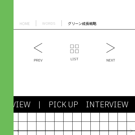
HOME
グリーン成長戦略
WORDS
LIST
PREV
NEXT
TERVIEW
| PICK UP INTERVIEW
|
2024.03.13
社会も課題もシンプルじゃない。
剥き出しの「わからなさ」との対
機能不全のシス
峙が、アパレル産業を未来に進め
たちで社会を作
ていく
びるための“資
峯村 昇吾｜造形構想株式会社
林篤志｜Next C