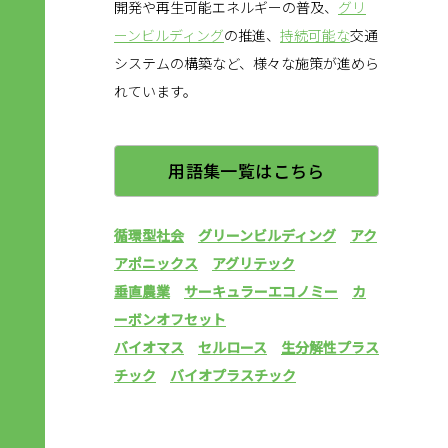
開発や再生可能エネルギーの普及、
グリ
ーンビルディング
の推進、
持続可能な
交通
システムの構築など、様々な施策が進めら
れています。
用語集一覧はこちら
循環型社会
グリーンビルディング
アク
アポニックス
アグリテック
垂直農業
サーキュラーエコノミー
カ
ーボンオフセット
バイオマス
セルロース
生分解性プラス
チック
バイオプラスチック