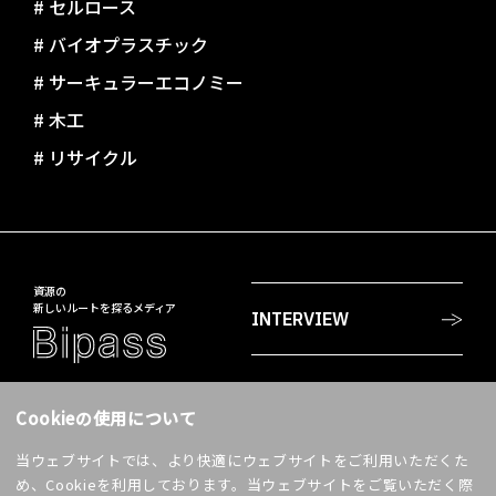
#
セルロース
#
バイオプラスチック
#
サーキュラーエコノミー
#
木工
#
リサイクル
資源の
新しいルートを探るメディア
INTERVIEW
PROJECTS
〒108-8230
Cookieの使用について
東京都港区港南2-18-1
JR品川イーストビル
当ウェブサイトでは、より快適にウェブサイトをご利用いただくた
WORDS
accell@jp.daicel.com
め、Cookieを利用しております。当ウェブサイトをご覧いただく際