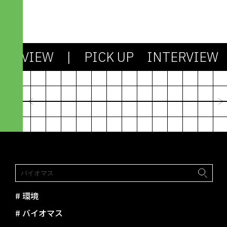
TERVIEW
| PICK UP INTERVIEW
2024.03.13
社会も課題もシンプルじゃない。
剥き出しの「わからなさ」との対
機能不全のシス
峙が、アパレル産業を未来に進め
たちで社会を作
ていく
びるための“資
峯村 昇吾｜造形構想株式会社
林篤志｜Next C
paramita
#
環境
#
バイオマス