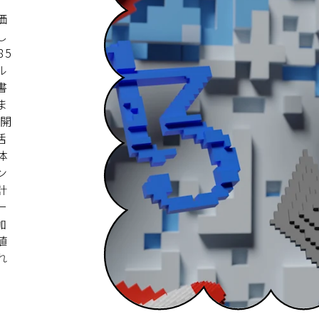
、
価
し
85
ル
書
ま
術開
活
体
ン
計
ー
加
値
れ
。