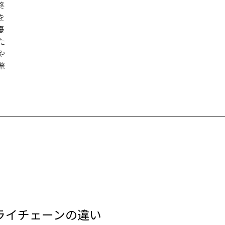
終
を
優
た
や
際
ライチェーンの違い