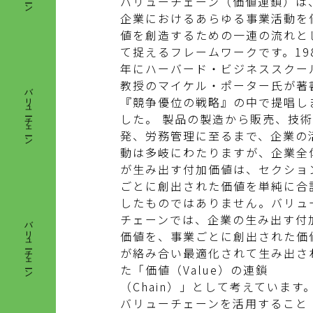
バリューチェーン（価値連鎖）は
企業におけるあらゆる事業活動を
値を創造するための一連の流れと
て捉えるフレームワークです。19
バリューチェーン
年にハーバード・ビジネススクー
教授のマイケル・ポーター氏が著
『競争優位の戦略』の中で提唱し
した。 製品の製造から販売、技
発、労務管理に至るまで、企業の
動は多岐にわたりますが、企業全
が生み出す付加価値は、セクショ
ごとに創出された価値を単純に合
バリューチェーン
したものではありません。バリュ
チェーンでは、企業の生み出す付
価値を、事業ごとに創出された価
が絡み合い最適化されて生み出さ
た「価値（Value）の連鎖
（Chain）」として考えています
バリューチェーンを活用すること